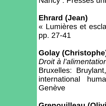
Nancy : Presses uni
Ehrard (Jean)
« Lumières et escl
pp. 27-41
Golay (Christophe
Droit à l’alimentatio
Bruxelles: Bruylan
international hum
Genève
Grenouilleau (Olivi