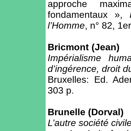
approche maxima
fondamentaux »,
l’Homme
, n° 82, 1
e
Bricmont (Jean)
Impérialisme huma
d’ingérence, droit d
Bruxelles: Ed. Ad
303 p.
Brunelle (Dorval)
L’autre société civi