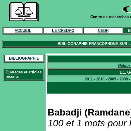
Centre de recherches e
ACCUEIL
LE CREDHO
CEDH
B
BIBLIOGRAPHIE FRANCOPHONE SUR LE
BIBLIOGRAPHIE
Retour 
Ouvrages et articles
1.1. G
récents
2011
-
2010
-
2009
-
2008
Babadji (Ramdane
100 et 1 mots pour 