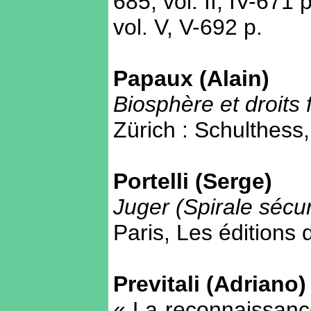
685; vol. II, IV-671 p
vol. V, V-692 p.
Papaux (Alain)
Biosphère et droit
Zürich : Schulthess,
Portelli (Serge)
Juger (Spirale sécur
Paris, Les éditions d
Previtali (Adriano)
« La reconnaissanc