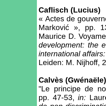
Caflisch (Lucius)
« Actes de gouverne
Marković », pp. 
Maurice D. Voyame 
development: the e
international affai
Leiden: M. Nijhoff, 
Calvès (Gwénaële
"Le principe de non
pp. 47-53,
in:
Laure