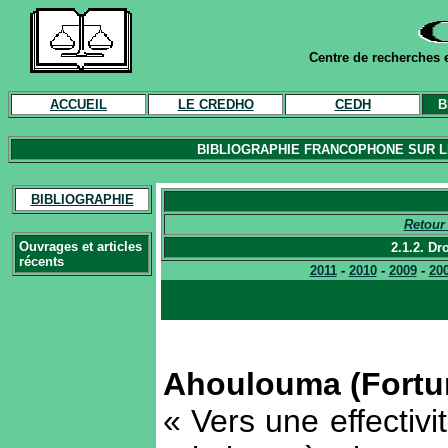
Centre de recherches e
ACCUEIL
LE CREDHO
CEDH
B
BIBLIOGRAPHIE FRANCOPHONE SUR LE
BIBLIOGRAPHIE
Retour 
Ouvrages et articles
2.1.2. Dr
récents
2011
-
2010
-
2009
-
20
Ahoulouma (Fortu
« Vers une effectivi