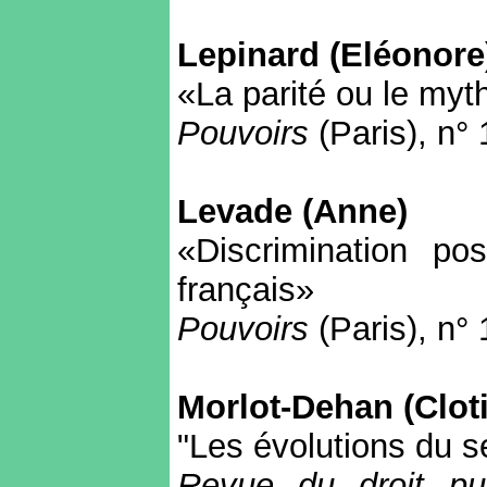
Lepinard (Eléonore)
«La parité ou le myt
Pouvoirs
(Paris)
,
n° 
Levade (Anne)
«Discrimination pos
français»
Pouvoirs
(Paris)
,
n° 
Morlot-Dehan (Cloti
"Les évolutions du s
Revue du droit pub