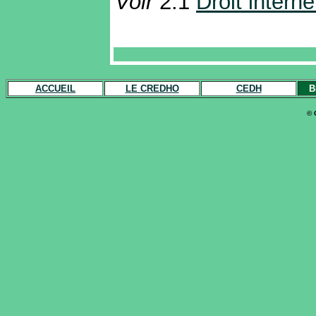
Voir
2.1
Droit interne
ACCUEIL
LE CREDHO
CEDH
B
© 