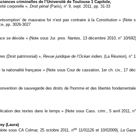
sciences criminelles de l’Université de Toulouse 1 Capitole,
grité corporelle »,
Droit pénal
(Paris)
,
n° 9, sept. 2011, pp. 31-33
 ‘présomption’ de mauvaise foi n’est pas contraire à la Constitution » (Not
nce, pp. 3026-3027
ence se dévoile » (Note sous Jur. prox. Nantes, 13 décembre 2010, n° 10/692
s (Droit patrimonial) »,
Revue juridique de l’Océan indien,
(La Réunion), n° 
 de la nationalité française » (Note sous Cour de cassation, 1er ch. civ., 17 d
a Convention de sauvegarde des droits de l'homme et des libertés fondamental
plication des textes dans le temps » (Note sous Cass. crim., 5 avril 2011, n
ey (Laura)
os
(Note sous CA Colmar, 25 octobre 2011, n
11/01126 et 10/02009),
La Gaze