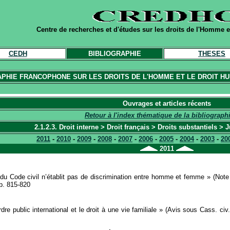
Centre de recherches et d'études sur les droits de l'Homme et
CEDH
BIBLIOGRAPHIE
THESES
APHIE FRANCOPHONE SUR LES DROITS DE L'HOMME ET LE DROIT HU
Ouvrages et articles récents
Retour à l'index thématique de la bibliograph
2.1.2.3. Droit interne > Droit français > Droits substantiels > J
2011
-
2010
-
2009
-
2008
-
2007
-
2006
-
2005
-
2004
-
2003
-
20
2011
14 du Code civil n’établit pas de discrimination entre homme et femme » (Not
pp. 815-820
rdre public international et le droit à une vie familiale » (Avis sous Cass. civ