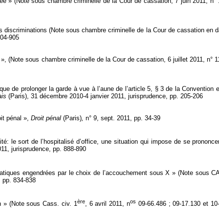
ée » (Note sous chambre criminelle de la Cour de cassation, 7 juin 2011, n°
des discriminations (Note sous chambre criminelle de la Cour de cassation en d
904-905
, (Note sous chambre criminelle de la Cour de cassation, 6 juillet 2011, n° 
ique de prolonger la garde à vue à l’aune de l’article 5, § 3 de la Conventi
ais
(Paris), 31 décembre 2010-4 janvier 2011, jurisprudence, pp. 205-206
oit pénal »,
Droit pénal
(Paris)
,
n° 9, sept. 2011, pp. 34-39
lité: le sort de l’hospitalisé d’office, une situation qui impose de se pronon
2011, jurisprudence, pp. 888-890
matiques engendrées par le choix de l’accouchement sous X » (Note sous CA
, pp. 834-838
ère
os
 » (Note sous Cass. civ. 1
, 6 avril 2011, n
09-66.486 ; 09-17.130 et 10