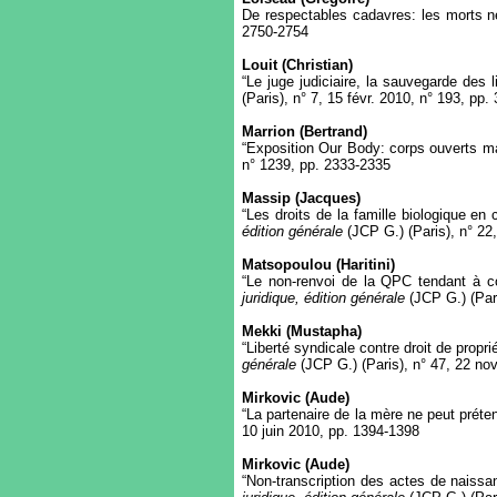
De respectables cadavres: les morts n
2750-2754
Louit (Christian)
“Le juge judiciaire, la sauvegarde des 
(Paris), n° 7, 15 févr. 2010, n° 193, pp.
Marrion (Bertrand)
“Exposition Our Body: corps ouverts ma
n° 1239, pp. 2333-2335
Massip (Jacques)
“Les droits de la famille biologique e
édition générale
(JCP G.) (Paris), n° 22
Matsopoulou (Haritini)
“Le non-renvoi de la QPC tendant à co
juridique, édition générale
(JCP G.) (Par
Mekki (Mustapha)
“Liberté syndicale contre droit de propri
générale
(JCP G.) (Paris), n° 47, 22 no
Mirkovic (Aude)
“La partenaire de la mère ne peut préte
10 juin 2010, pp. 1394-1398
Mirkovic (Aude)
“Non-transcription des actes de naissa