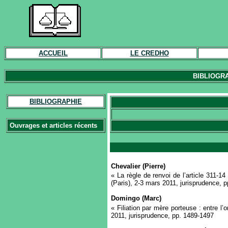
ACCUEIL
LE CREDHO
BIBLIOGR
BIBLIOGRAPHIE
Ouvrages et articles récents
Chevalier (Pierre)
« La règle de renvoi de l’article 311-
(Paris), 2-3 mars 2011, jurisprudence, 
Domingo (Marc)
« Filiation par mère porteuse : entre l’o
2011, jurisprudence, pp. 1489-1497