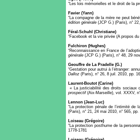
“Les lois mémorielles et le droit de la
Favier (Yann)
“La compagne de la mère ne peut bénéf
édition générale
(JCP G.) (Paris), n° 22
Féral-Schuhl (Christiane)
“Facebook et la vie privée (A propos du
Fulchiron (Hughes)
“Reconnaissance en France de l’adoptio
générale
(JCP G.) (Paris), n° 48, 29 no
Geouffre de La Pradelle (G.)
“Gestation pour autrui à l’étranger: an
Dalloz
(Paris), n° 26, 8 juil. 2010, pp. 
Laurent-Boutot (Carine)
« La justiciabilité des droits sociau
prospectif
(Aix-Marseille), vol. XXXV, n
Lennon (Jean-Luc)
“La protection pénale de l’intimité de 
(Paris), n° 21, 24 mai 2010, n° 565, pp
Loiseau (Grégoire)
“La protection posthume de la personnal
1778-1781
Loiseau (Grégoire)