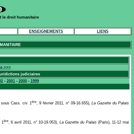
 le droit humanitaire
ENSEIGNEMENTS
LIENS
MANITAIRE
ie >>>
uridictions judiciaires
02
-
2001
-
2000
-
1999
ère
e sous Cass. civ. 1
, 9 février 2011, n° 09-16.655),
La Gazette du Palais
ère
. 1
, 6 avril 2011, n° 10-19.053),
La Gazette du Palais
(Paris), 11-12 mai