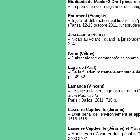
Etudiants du Master 2 Droit pénal et 
« La protection de la dignité et de l’inté
Fourment (François)
« Injure et diffamation publiques : la
(Paris), 12-13 octobre 2011, jurisprude
Josseaume (Rémy)
« Niqab au volant : quand la jurisprud
224
Kuhn (Céline)
« Jurisprudence commentée et sommaire
Lagarde (Paul)
« De la filiation maternelle attributive
pp. 49-52
Lamanda (Vincent)
« Le juge judiciaire, juge naturel de l
Jean-Paul Costa
Paris : Dalloz, 2011, 710 p.
Lasserre Capdeville (Jérôme)
« Droit pénal de l’environnement et ap
1516-1518
Lasserre Capdeville (Jérôme) et Mour
« Atteintes au Coran et droit pénal » 
3400-3402