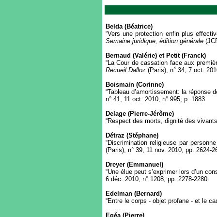
Belda (Béatrice)
“Vers une protection enfin plus effect
Semaine juridique, édition générale
(JCP
Bernaud (Valérie) et Petit (Franck)
“La Cour de cassation face aux premières
Recueil Dalloz
(Paris), n° 34, 7 oct. 20
Boismain (Corinne)
“Tableau d’amortissement: la réponse d
n° 41, 11 oct. 2010, n° 995, p. 1883
Delage (Pierre-Jérôme)
“Respect des morts, dignité des vivants”
Détraz (Stéphane)
“Discrimination religieuse par personn
(Paris), n° 39, 11 nov. 2010, pp. 2624-2
Dreyer (Emmanuel)
“Une élue peut s’exprimer lors d’un con
6 déc. 2010, n° 1208, pp. 2278-2280
Edelman (Bernard)
“Entre le corps - objet profane - et le 
Egéa (Pierre)