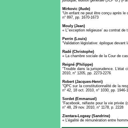
juridique, édition générale
(JCP G.) (Par
Mirkovic (Aude)
“Un enfant ne peut être conçu après le
n° 897, pp. 1670-1673
Mouly (Jean)
« L’’exception religieuse’ au contrat de
Perrin (Louis)
“Validation législative: épilogue devan
Radé (Christophe)
« La chambre sociale de la Cour de cas
Reigné (Philippe)
“Trouble dans la jurisprudence. L’état
2010, n° 1205, pp. 2273-2276
Robert (Jacques-Henri)
“QPC sur la constitutionnalité de la r
n° 42, 18 oct. 2010, n° 1030, pp. 1946-
Sordet (Emmanuel)
“Facebook, néfaste pour la vie privée 
n° 48, 29 nov. 2010, n° 1178, p. 2228
Zientara-Logeay (Sandrine)
« L’égalité de rémunération entre homme