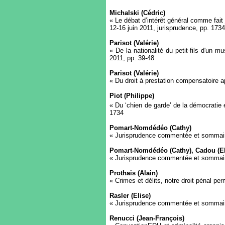
Michalski (Cédric)
« Le débat d’intérêt général comme fait 
12-16 juin 2011, jurisprudence, pp. 173
Parisot (Valérie)
« De la nationalité du petit-fils d'un 
2011, pp. 39-48
Parisot (Valérie)
« Du droit à prestation compensatoire a
Piot (Philippe)
« Du ‘chien de garde’ de la démocratie
1734
Pomart-Nomdédéo (Cathy)
« Jurisprudence commentée et sommaires
Pomart-Nomdédéo (Cathy), Cadou (E
« Jurisprudence commentée et sommaires
Prothais (Alain)
« Crimes et délits, notre droit pénal per
Rasler (Elise)
« Jurisprudence commentée et sommaires 
Renucci (Jean-François)