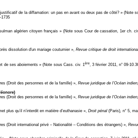
justificatif de la diffamation: un pas en avant ou deux pas de côté? » (Note s
4-1735
musulman algérien citoyen français » (Note sous Cour de cassation, 1er ch. ci
près dissolution d'un mariage coutumier »,
Revue critique de droit internationa
ère
 et de ses aboiements » (Note sous Cass. civ. 1
, 3 février 2011, n° 09-10.
 (Droit des personnes et de la famille) »,
Revue juridique de l’Océan indie
léonore)
 (Droit des personnes et de la famille) »,
Revue juridique de l’Océan indie
met plus qu’il n’interdit en matière d’euthanasie »,
Droit pénal
(Paris)
,
n° 5, ma
(Droit international privé – Nationalité – Conditions des étrangers) »,
Revue