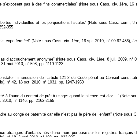
e s’exposent pas à des fins commerciales” (Note sous Cass. civ. 1ère, 16 
libertés individuelles et les perquisitions fiscales” (Note sous Cass. com., 8
 352-355
is expo fermée!” (Note sous Cass. civ. 1ère, 16 spt. 2010, n° 09-67.456),
La
n cas d’accouchement anonyme” (Note sous Cass. civ. 1ère, 8 juil. 2009, n° 
, 31 mai 2010, n° 598, pp. 1119-1123
nstater l’imprécision de l’article 121-2 du Code pénal au Conseil constitu
is), n° 42, 18 oct. 2010, n° 1031, pp. 1947-1950
été à l’aune du contrat de prêt à usage: quand le silence est d’or ...” (Note s
v. 2010, n° 1146, pp. 2162-2165
ndre au congé de paternité car elle n’est pas le père de l’enfant” (Note sous
nce étrangers d’enfants nés d’une mère porteuse sur les registres français d