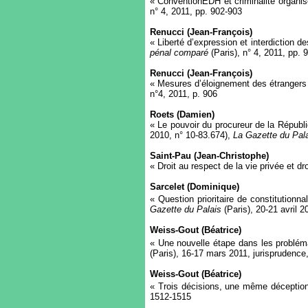
« ConventionEDH et criminalité organis
n° 4, 2011, pp. 902-903
Renucci (Jean-François)
« Liberté d’expression et interdiction 
pénal comparé
(Paris), n° 4, 2011, pp. 
Renucci (Jean-François)
« Mesures d’éloignement des étrangers »
n°4, 2011, p. 906
Roets (Damien)
« Le pouvoir du procureur de la Républ
2010, n° 10-83.674),
La Gazette du Pal
Saint-Pau (Jean-Christophe)
« Droit au respect de la vie privée et dr
Sarcelet (Dominique)
« Question prioritaire de constitutionna
Gazette du Palais
(Paris), 20-21 avril 
Weiss-Gout (Béatrice)
« Une nouvelle étape dans les problé
(Paris), 16-17 mars 2011, jurisprudence
Weiss-Gout (Béatrice)
« Trois décisions, une même déception
1512-1515