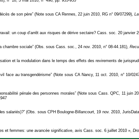
is), n° 18, 3 mai 2010, n° 498, pp. 933-935
 décès de son père” (Note sous CA Rennes, 22 juin 2010, RG n° 09/07299),
La
 travail: un coup d’arrêt aux risques de dérive sectaire? Cass. soc. 20 janvier 
t la chambre sociale” (Obs. sous Cass. soc., 24 nov. 2010, n° 08-44.181),
Recue
sation et la modulation dans le temps des effets des revirements de jurispru
 civil face au transgendérisme” (Note sous CA Nancy, 11 oct. 2010, n° 10/024
esponsabilité pénale des personnes morales” (Note sous Cass. QPC, 11 juin 2
1947
(des salariés)?” (Obs. sous CPH Boulogne-Billancourt, 19 nov. 2010, JurisDa
s et femmes: une avancée significative, avis Cass. soc. 6 juillet 2010 »,
Dro