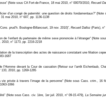
 presse” (Note sous CA Fort-de-France, 18 mai 2010, n° 00070/2010,
Recueil Da
icier d’un congé de paternité: une question de droits fondamentaux?” (Note
, 31 mai 2010, n° 607, pp. 1136-1138
 Cons. prud’h. Boulogne-Billancourt, 19 nov. 2010)”,
Recueil Dalloz
(Paris), n°
n de l’enfant du partenaire de même sexe prononcée à l’étranger” (Note sous 
v. 2010, n° 1173, pp. 2216-2218
nulation de la transcription des actes de naissance constatant une filiation c
1683-1687
x de l’Homme devant la Cour de cassation (Retour sur l’arrêt Eichenlaub, 
° 133, 2010, pp. 1269-1285
la vie privée à travers l’image de la personne” (Note sous Cass. crim., 16 f
. 1063-1066
ité” (Note sous Cass. civ. 1ère, 1er juil. 2010, n° 09-15.479),
La Semaine jur