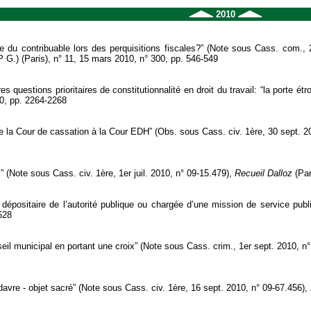
2010
ive du contribuable lors des perquisitions fiscales?” (Note sous Cass. com.,
 G.) (Paris), n° 11, 15 mars 2010, n° 300, pp. 546-549
 questions prioritaires de constitutionnalité en droit du travail: “la porte é
10, pp. 2264-2268
e la Cour de cassation à la Cour EDH” (Obs. sous Cass. civ. 1ère, 30 sept. 2
 (Note sous Cass. civ. 1ère, 1er juil. 2010, n° 09-15.479),
Recueil Dalloz
(Par
e dépositaire de l’autorité publique ou chargée d’une mission de service pub
628
seil municipal en portant une croix” (Note sous Cass. crim., 1er sept. 2010, n
cadavre - objet sacré” (Note sous Cass. civ. 1ère, 16 sept. 2010, n° 09-67.456),