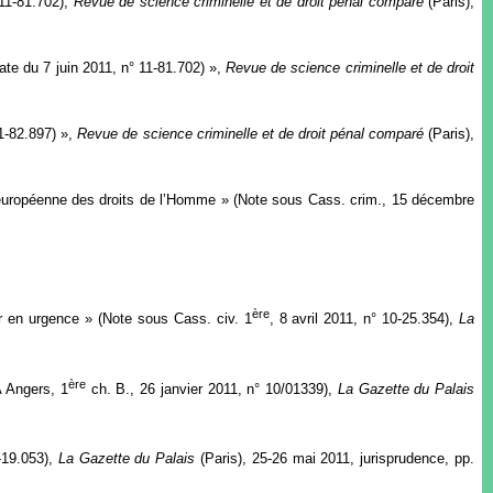
 11-81.702),
Revue de science criminelle et de droit pénal comparé
(Paris),
ate du 7 juin 2011, n° 11-81.702) »,
Revue de science criminelle et de droit
11-82.897) »,
Revue de science criminelle et de droit pénal comparé
(Paris),
on européenne des droits de l’Homme » (Note sous Cass. crim., 15 décembre
ère
cer en urgence » (Note sous Cass. civ. 1
, 8 avril 2011, n° 10-25.354),
La
ère
 Angers, 1
ch. B., 26 janvier 2011, n° 10/01339),
La Gazette du Palais
-19.053),
La Gazette du Palais
(Paris), 25-26 mai 2011, jurisprudence, pp.