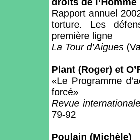
droits de l’Homme
Rapport annuel 2002
torture. Les défe
première ligne
La Tour d’Aigues
(Va
Plant (Roger) et O’
«Le Programme d’act
forcé»
Revue internationale
79-92
Poulain (Michèle
)