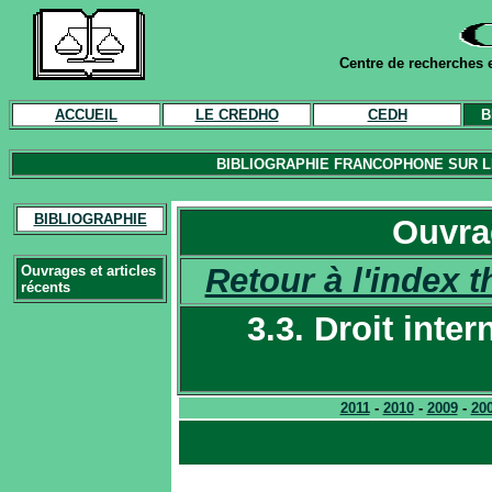
Centre de recherches e
ACCUEIL
LE CREDHO
CEDH
B
BIBLIOGRAPHIE FRANCOPHONE SUR LE
BIBLIOGRAPHIE
Ouvrag
Retour à l'index 
Ouvrages et articles
récents
3.3. Droit inter
2011
-
2010
-
2009
-
20