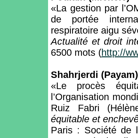
«La gestion par l’O
de portée intern
respiratoire aigu s
Actualité et droit in
6500 mots (
http://ww
Shahrjerdi
(
Payam
«Le procès équit
l’Organisation mond
Ruiz
Fabri
(Hélène
équitable et enchev
Paris : Société de 