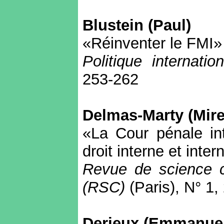
Blustein
(Paul)
«Réinventer le FMI»
Politique internatio
253-262
Delmas-Marty
(Mire
«La Cour pénale int
droit interne et inter
Revue de science c
(RSC)
(Paris), N° 1,
Derieux
(Emmanuel