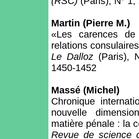
(RSC)
(Paris), N° 1
Martin (Pierre M.)
«Les carences de 
relations consulair
Le Dalloz
(Paris), N
1450-1452
Massé (Michel)
Chronique internati
nouvelle dimensio
matière pénale : la c
Revue de science c