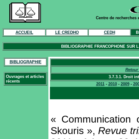
Centre de recherches e
ACCUEIL
LE CREDHO
CEDH
B
BIBLIOGRAPHIE FRANCOPHONE SUR LE
BIBLIOGRAPHIE
Retour 
Ouvrages et articles
3.7.3.1. Droit i
récents
2011
-
2010
-
2009
-
20
« Communication 
Skouris »,
Revue tr