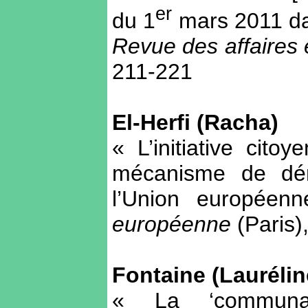
er
du 1
mars 2011 dan
Revue des affaires
211-221
El-Herfi (Racha)
« L’initiative cit
mécanisme de démo
l’Union européen
européenne
(Paris)
Fontaine (Lauréline
« La ‘communau