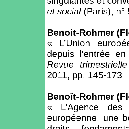
singularités et con
et social
(Paris), n°
Benoit-Rohmer (Fl
« L’Union europé
depuis l’entrée en
Revue trimestriel
2011, pp. 145-173
Benoît-Rohmer (Fl
« L’Agence des d
européenne, une bo
droits fondame