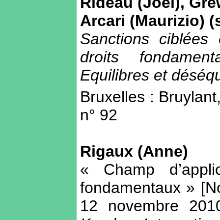
Rideau (Joël), Gr
Arcari (Maurizio) (
Sanctions ciblées e
droits fondamen
Equilibres et déséqu
Bruxelles : Bruylant
n° 92
Rigaux (Anne)
« Champ d’applic
fondamentaux » [No
12 novembre 2010