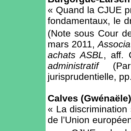
« Quand la CJUE pr
fondamentaux, le dr
(Note sous Cour de
mars 2011,
Associa
achats ASBL
, aff.
administratif
(Pa
jurisprudentielle, p
Calves (Gwénaële
« La discrimination 
de l’Union europée