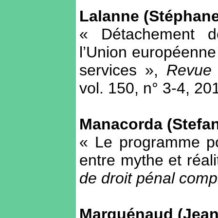
Lalanne (Stéphane
« Détachement de 
l’Union européenne
services »,
Revue i
vol. 150, n° 3-4, 20
Manacorda (Stefa
« Le programme pou
entre mythe et réal
de droit pénal com
Marguénaud (Jean-