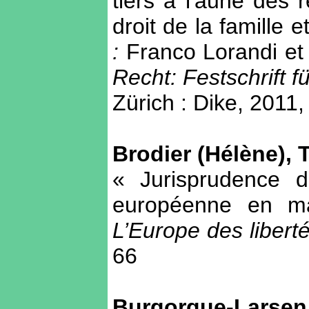
tiers à l'aune des 
droit de la famille
:
Franco Lorandi et 
Recht: Festschrift 
Zürich : Dike, 2011,
Brodier (Hélène), 
« Jurisprudence d
européenne en ma
L’Europe des libert
66
Burgorgue-Larsen