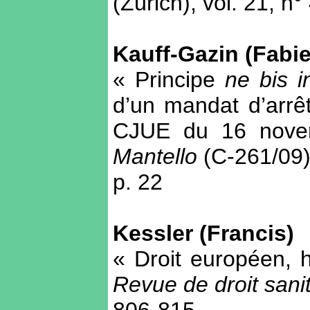
(Zürich), vol. 21, n
Kauff-Gazin (Fabi
« Principe
ne bis i
d’un mandat d’arrêt
CJUE du 16 novem
Mantello
(C-261/09)
p. 22
Kessler (Francis)
« Droit européen, h
Revue de droit sanit