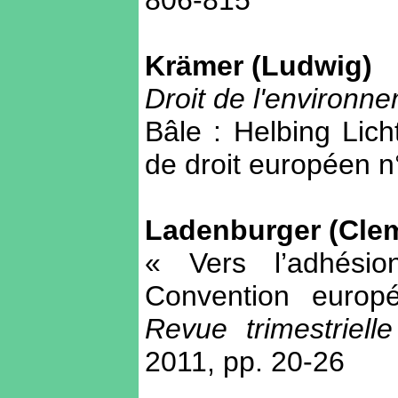
806-815
Krämer (Ludwig)
Droit de l'environn
Bâle : Helbing Lic
de droit européen n
Ladenburger (Cle
« Vers l’adhési
Convention europ
Revue trimestriel
2011, pp. 20-26