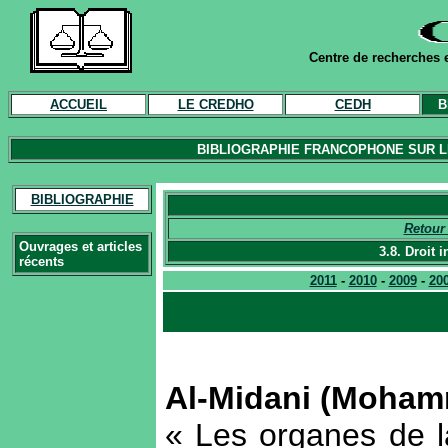
Centre de recherches e
ACCUEIL
LE CREDHO
CEDH
B
BIBLIOGRAPHIE FRANCOPHONE SUR LE
BIBLIOGRAPHIE
Retour 
Ouvrages et articles
3.8. Droit 
récents
2011
-
2010
-
2009
-
20
Al-Midani (Moha
« Les organes de l