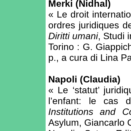
Merki (Nidhal)
« Le droit internat
ordres juridiques 
Diritti umani
, Studi 
Torino : G. Giappich
p., a cura di Lina P
Napoli (Claudia)
« Le ‘statut’ jurid
l’enfant: le ca
Institutions and C
Asylum, Giancarlo G