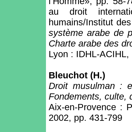
l’Homme», pp. 58-78
au droit internat
humains/Institut de
système arabe de pr
Charte arabe des dr
Lyon : IDHL-ACIHL, 
Bleuchot
(H.)
Droit musulman : e
Fondements, culte, d
Aix-en-Provence : Pr
2002, pp. 431-799