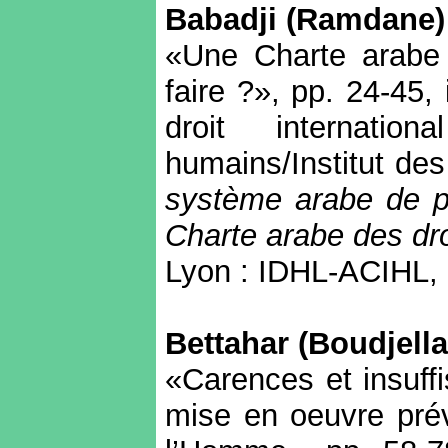
Babadji
(
Ramdane
)
«Une Charte arabe 
faire ?», pp. 24-45,
droit internati
humains/Institut de
système arabe de pr
Charte arabe des dr
Lyon : IDHL-ACIHL, 
Bettahar
(
Boudjella
«Carences et insuf
mise en oeuvre prév