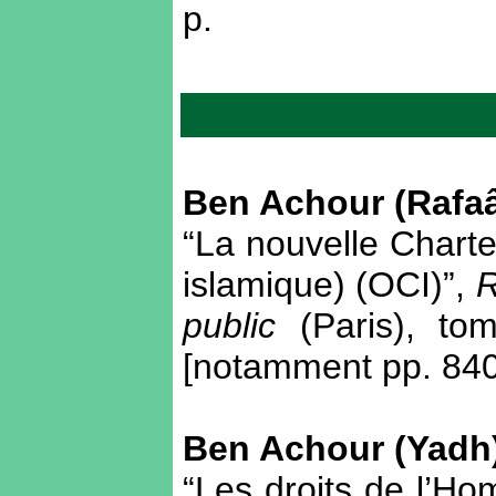
p.
Ben Achour (Rafa
“La nouvelle Charte
islamique) (OCI)”,
R
public
(Paris), to
[notamment pp. 840
Ben Achour (Yadh
“Les droits de l’H