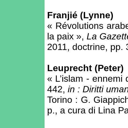
Franjié (Lynne)
« Révolutions arabe
la paix »,
La Gazett
2011, doctrine, pp.
Leuprecht (Peter)
« L’islam - ennemi 
442,
in :
Diritti uman
Torino : G. Giappich
p., a cura di Lina P